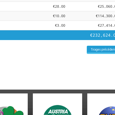
€28.00
€25,060.
€10.00
€114,300.
€3.00
€27,414.
€232,624.
Tirages précéden