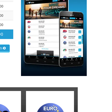
00
00
00
00
ts