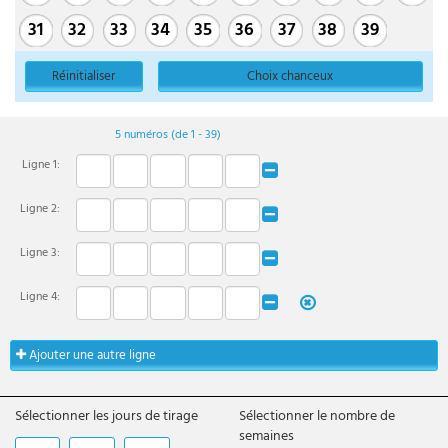
31
32
33
34
35
36
37
38
39
Réinitialiser
Choix chanceux
5
numéros (de 1 - 39)
Ligne
1
:
Ligne
2
:
Ligne
3
:
Ligne
4
:
Ajouter une autre ligne
Sélectionner les jours de tirage
Sélectionner le nombre de
semaines