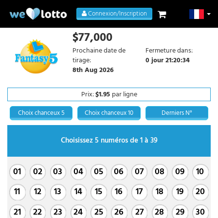
Connexion/Inscription
$77,000
Prochaine date de
Fermeture dans:
tirage:
0 jour 21:20:33
8th Aug 2026
Prix:
$1.95
par ligne
Choix chanceux 5
Choix chanceux 10
Derniers N°
Choisissez 5 numéros de 1 à 39
01
02
03
04
05
06
07
08
09
10
11
12
13
14
15
16
17
18
19
20
21
22
23
24
25
26
27
28
29
30