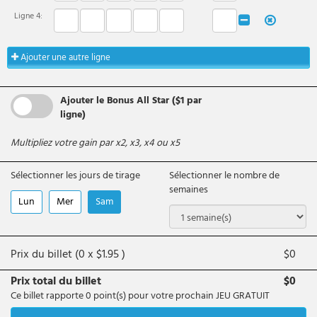
Ligne
4
:
Ajouter une autre ligne
Ajouter le Bonus All Star ($1 par
ligne)
Multipliez votre gain par x2, x3, x4 ou x5
Sélectionner les jours de tirage
Sélectionner le nombre de
semaines
Lun
Mer
Sam
Prix du billet (
0
x
$
1.95
)
$
0
Prix total du billet
$
0
Ce billet rapporte
0
point(s) pour votre prochain JEU GRATUIT