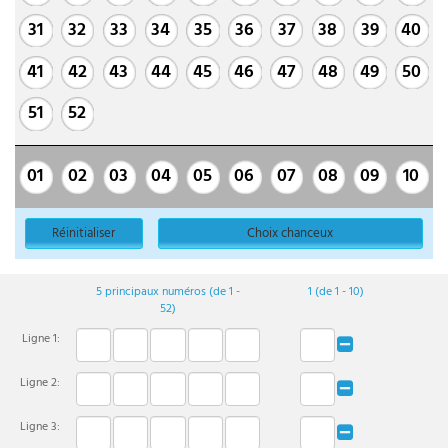
31
32
33
34
35
36
37
38
39
40
41
42
43
44
45
46
47
48
49
50
51
52
01
02
03
04
05
06
07
08
09
10
Réinitialiser
Choix chanceux
5
principaux
numéros (de 1 -
1 (de 1 - 10)
52)
Ligne
1
:
Ligne
2
:
Ligne
3
: