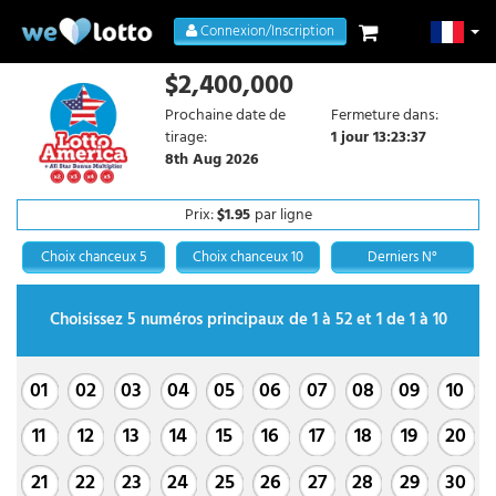
Connexion/Inscription
$2,400,000
Prochaine date de
Fermeture dans:
tirage:
1 jour 13:23:36
8th Aug 2026
Prix:
$1.95
par ligne
Choix chanceux 5
Choix chanceux 10
Derniers N°
Choisissez 5 numéros principaux de 1 à 52 et 1 de 1 à 10
01
02
03
04
05
06
07
08
09
10
11
12
13
14
15
16
17
18
19
20
21
22
23
24
25
26
27
28
29
30