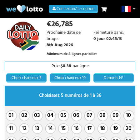
Connexion/Inscription
€26,785
Prochaine date de
Fermeture dans:
tirage:
0 jour 02:45:12
8th Aug 2026
Minimum de 4 lignes par billet
Prix:
$0.38
par ligne
Choix chanceux 5
Choix chanceux 10
Derniers N°
Choisissez 5 numéros de 1 à 36
01
02
03
04
05
06
07
08
09
10
11
12
13
14
15
16
17
18
19
20