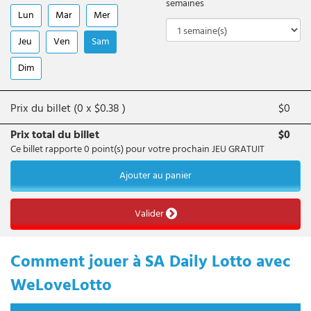
semaines
Lun
Mar
Mer
Jeu
Ven
Sam
Dim
Prix du billet (
0
x
$
0.38
)
$
0
Prix total du billet
$
0
Ce billet rapporte
0
point(s) pour votre prochain JEU GRATUIT
Ajouter au panier
Valider
Comment jouer à SA Daily Lotto avec
WeLoveLotto