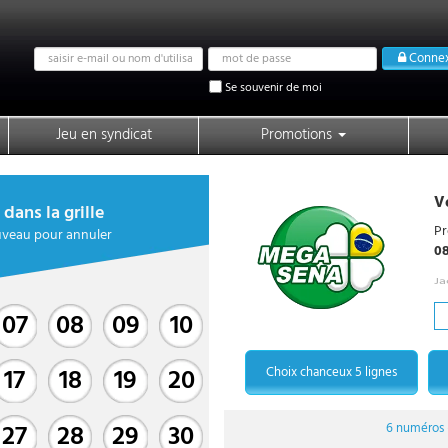
Email
Password
Connex
address
Se souvenir de moi
Jeu en syndicat
Promotions
V
dans la grille
Pr
ouveau pour annuler
0
Ja
07
08
09
10
17
18
19
20
Choix chanceux 5 lignes
27
28
29
30
6
numéros (