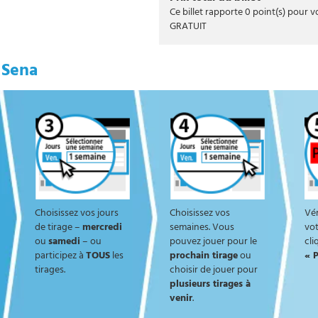
Ce billet rapporte
0
point(s) pour v
GRATUIT
 Sena
Choisissez vos jours
Choisissez vos
Vér
de tirage –
mercredi
semaines. Vous
vot
ou
samedi
– ou
pouvez jouer pour le
cli
participez à
TOUS
les
prochain tirage
ou
« 
tirages.
choisir de jouer pour
plusieurs tirages à
venir
.