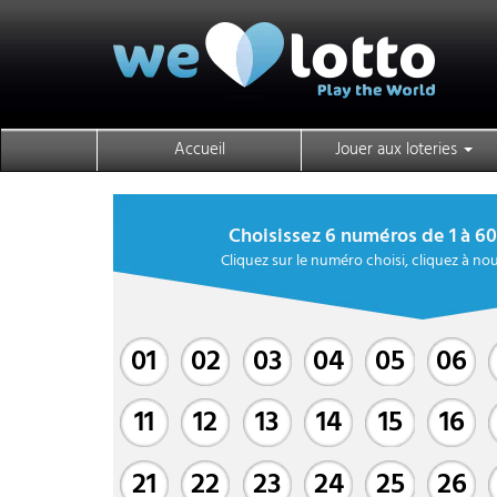
Accueil
Jouer aux loteries
Choisissez 6 numéros de 1 à 60 
Cliquez sur le numéro choisi, cliquez à n
01
02
03
04
05
06
11
12
13
14
15
16
21
22
23
24
25
26