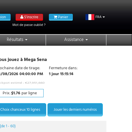
ion
S'inscrire
Panier
FRA
Mot de passe oublié ?
Résultats
Assistance
ous jouez à Mega Sena
ochaine date de tirage:
Fermeture dans:
8/08/2026 04:00:00 PM
1 jour 15:15:14
ckpot estimé :
€27,951,660
Prix:
$1.76
par ligne
Choix chanceux 10 lignes
Jouer les derniers numéros
de 1 - 60)