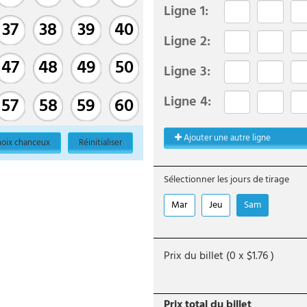
Ligne
1
:
37
38
39
40
Ligne
2
:
47
48
49
50
Ligne
3
:
Ligne
4
:
57
58
59
60
Ajouter une autre ligne
oix chanceux
Réinitialiser
Sélectionner les jours de tirage
Mar
Jeu
Sam
Prix du billet (
0
x
$
1.76
)
Prix total du billet