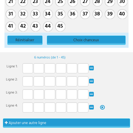
21
22
23
24
25
26
27
28
29
30
31
32
33
34
35
36
37
38
39
40
41
42
43
44
45
Réinitialiser
Choix chanceux
6
numéros (de 1 - 45)
Ligne
1
:
Ligne
2
:
Ligne
3
:
Ligne
4
:
Ajouter une autre ligne