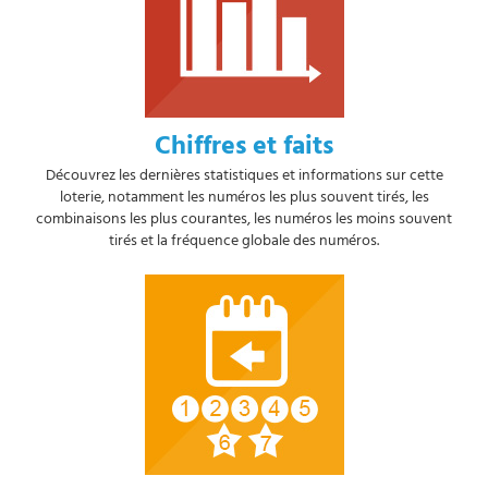
Chiffres et faits
Découvrez les dernières statistiques et informations sur cette
loterie, notamment les numéros les plus souvent tirés, les
combinaisons les plus courantes, les numéros les moins souvent
tirés et la fréquence globale des numéros.