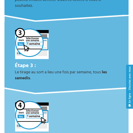
souhaitez.
Étape 3 :
Le tirage au sort a lieu une fois par semaine, tous
les
samedis
.