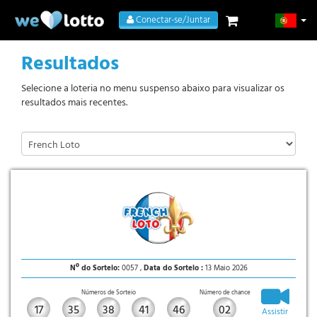
Conectar-se/Juntar
Resultados
Selecione a loteria no menu suspenso abaixo para visualizar os
resultados mais recentes.
Nº do Sorteio:
0057 ,
Data do Sorteio :
13 Maio 2026
Números de Sorteio
Número de chance
17
35
38
41
46
02
Assistir