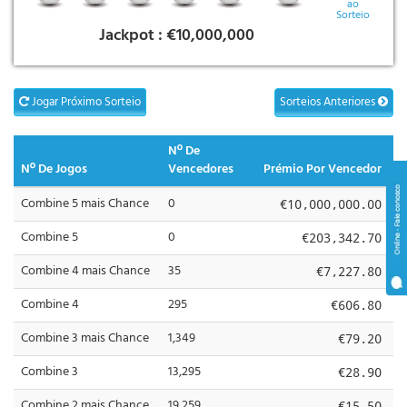
ao
Sorteio
Jackpot :
€10,000,000
Jogar Próximo Sorteio
Sorteios Anteriores
Nº De
Nº De Jogos
Vencedores
Prémio Por Vencedor
Combine 5 mais Chance
0
€10,000,000.00
Combine 5
0
€203,342.70
Combine 4 mais Chance
35
€7,227.80
Combine 4
295
€606.80
Combine 3 mais Chance
1,349
€79.20
Combine 3
13,295
€28.90
Combine 2 mais Chance
19,259
€15.50