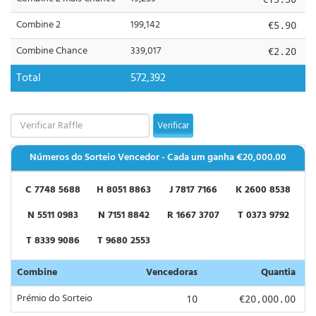
Combine 2
199,142
€5.90
Combine Chance
339,017
€2.20
Total
572,392
Verificar
Números do Sorteio Vencedor - Cada um ganha
€20,000.00
C 7748 5688
H 8051 8863
J 7817 7166
K 2600 8538
N 5511 0983
N 7151 8842
R 1667 3707
T 0373 9792
T 8339 9086
T 9680 2553
Combine
Vencedoras
Quantia
Prémio do Sorteio
10
€20,000.00