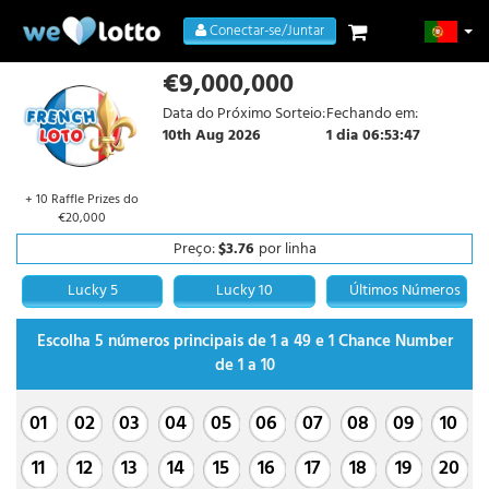
Conectar-se/Juntar
€9,000,000
Data do Próximo Sorteio:
Fechando em:
10th Aug 2026
1 dia 06:53:47
+ 10 Raffle Prizes do
€20,000
Preço:
$3.76
por linha
Lucky 5
Lucky 10
Últimos Números
Escolha 5 números principais de 1 a 49 e 1 Chance Number
de 1 a 10
01
02
03
04
05
06
07
08
09
10
11
12
13
14
15
16
17
18
19
20