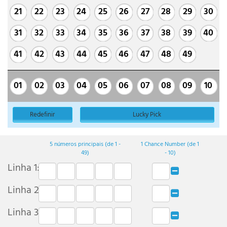
21
22
23
24
25
26
27
28
29
30
31
32
33
34
35
36
37
38
39
40
41
42
43
44
45
46
47
48
49
01
02
03
04
05
06
07
08
09
10
Redefinir
Lucky Pick
5 números
principais
(de 1 -
1 Chance Number (de 1
49)
- 10)
Linha
1
:
Linha
2
:
Linha
3
: