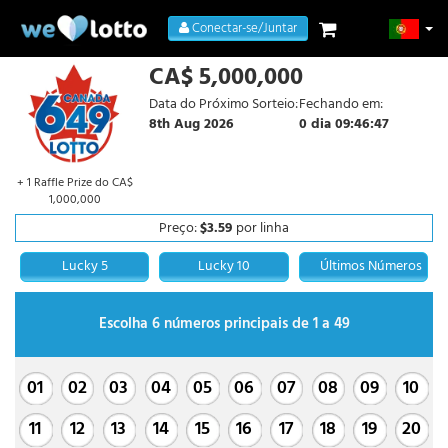
Conectar-se/Juntar
CA$ 5,000,000
Data do Próximo Sorteio:
Fechando em:
8th Aug 2026
0 dia 09:46:46
+ 1 Raffle Prize do CA$
1,000,000
Preço:
$3.59
por linha
Lucky 5
Lucky 10
Últimos Números
Escolha 6 números principais de 1 a 49
01
02
03
04
05
06
07
08
09
10
11
12
13
14
15
16
17
18
19
20