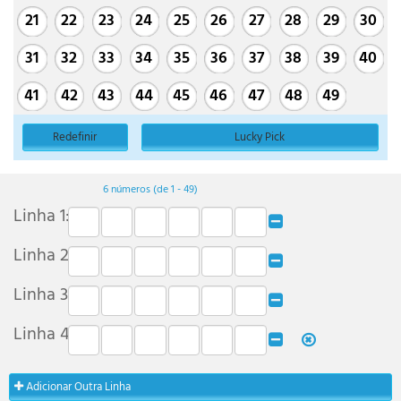
21
22
23
24
25
26
27
28
29
30
31
32
33
34
35
36
37
38
39
40
41
42
43
44
45
46
47
48
49
Redefinir
Lucky Pick
6 números
(de 1 - 49)
Linha
1
:
Linha
2
:
Linha
3
:
Linha
4
:
Adicionar Outra Linha