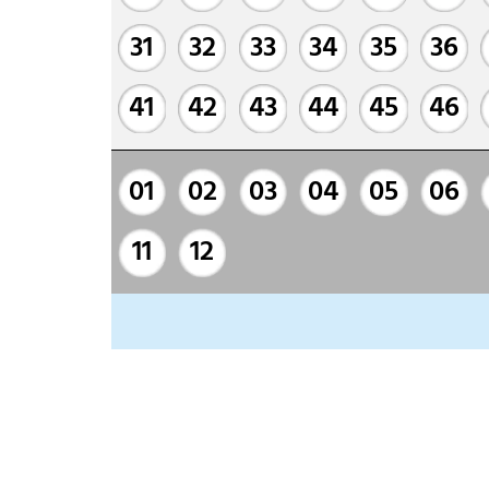
31
32
33
34
35
36
41
42
43
44
45
46
01
02
03
04
05
06
11
12