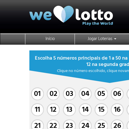
Início
Jogar Loterias
Escolha 5 números principais de 1 a 50 na 
12 na segunda gra
Clique no número escolhido, clique nova
01
02
03
04
05
06
11
12
13
14
15
16
21
22
23
24
25
26