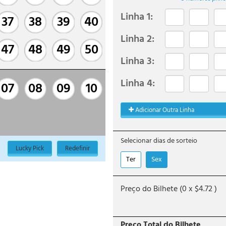
Linha
1
:
37
38
39
40
Linha
2
:
47
48
49
50
Linha
3
:
Linha
4
:
07
08
09
10
Adicionar Outra Linha
Selecionar dias de sorteio
Lucky Pick
Redefinir
Ter
Sex
Preço do Bilhete (
0
x
$
4.72
)
Preço Total do Bilhete