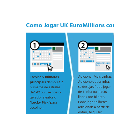
Como Jogar UK EuroMillions c
Adicionar Mais Linhas.
Escolha
5 números
Adicione outra linha,
principais
de 1-50 e 2
se desejar. Pode jogar
números de estrelas
de 1 linha ou até 30
de 1-12 ou use nosso
linhas por bilhete.
gerador aleatório
Pode jogar bilhetes
“Lucky Pick”
para
adicionais a partir de
escolher.
então, se quiser.