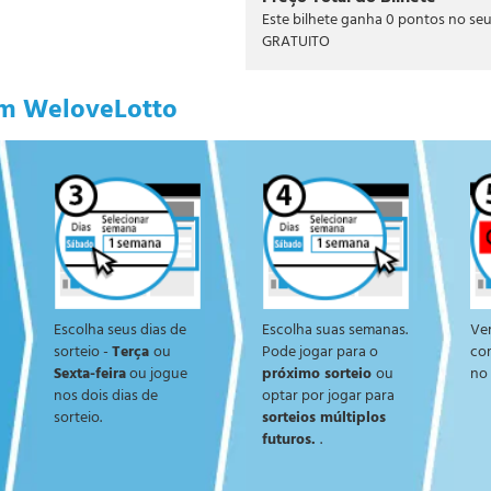
Este bilhete ganha
0
pontos no se
GRATUITO
om WeloveLotto
Escolha seus dias de
Escolha suas semanas.
Ver
sorteio -
Terça
ou
Pode jogar para o
co
Sexta-feira
ou jogue
próximo sorteio
ou
no
nos dois dias de
optar por jogar para
sorteio.
sorteios múltiplos
futuros.
.