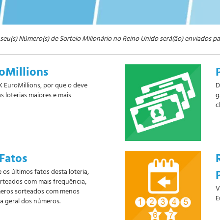
 seu(s) Número(s) de Sorteio Milionário no Reino Unido será(ão) enviados pa
oMillions
 EuroMillions, por que o deve
D
s loterias maiores e mais
g
c
 Fatos
 os últimos fatos desta loteria,
rteados com mais frequência,
V
meros sorteados com menos
E
ia geral dos números.