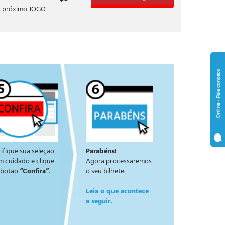
u próximo JOGO
ifique sua seleção
Parabéns!
m cuidado e clique
Agora processaremos
 botão
“Confira”
.
o seu bilhete.
Leia o que acontece
a seguir.