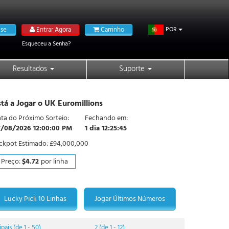
se
Entrar Agora
Carrinho
POR
Esqueceu a Senha?
Resultados
Suporte
stá a Jogar o UK Euromillions
ta do Próximo Sorteio:
Fechando em:
7/08/2026 12:00:00 PM
1 dia 12:25:44
ckpot Estimado:
£94,000,000
Preço:
$4.72
por linha
Lucky Pick 10 Linhas
Jogar Últimos Números
ipais
(de 1 - 50)
2 (de 1 - 12)