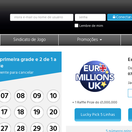
Email
Password
Conectar-
address
Lembre de mim
Sindicato de Jogo
Promoções
primeira grade e 2 de 1 a
E
de
Da
mente para cancelar
0
Ja
07
08
09
10
+ 1 Raffle Prize do £1,000,000
17
18
19
20
Lucky Pick 5 Linhas
27
28
29
30
5 números
princ