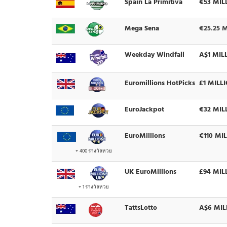
Spain La Primitiva
€53 MIL
Mega Sena
€25.25 
Weekday Windfall
A$1 MIL
Euromillions HotPicks
£1 MILL
EuroJackpot
€32 MIL
EuroMillions
€110 MI
+ 400 รางวัลหวย
UK EuroMillions
£94 MIL
+ 1 รางวัลหวย
TattsLotto
A$6 MIL