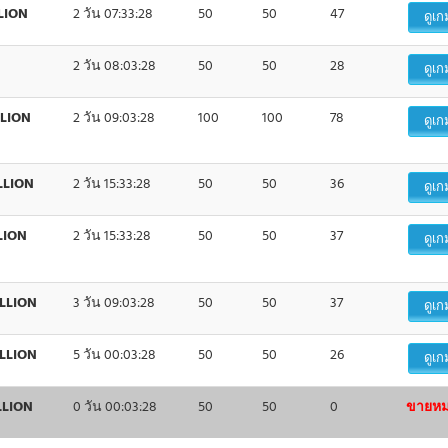
LION
2 วัน 07:33:27
50
50
47
ดูเ
2 วัน 08:03:27
50
50
28
ดูเ
LLION
2 วัน 09:03:27
100
100
78
ดูเ
LLION
2 วัน 15:33:27
50
50
36
ดูเ
LION
2 วัน 15:33:27
50
50
37
ดูเ
ILLION
3 วัน 09:03:27
50
50
37
ดูเ
LLION
5 วัน 00:03:27
50
50
26
ดูเ
LLION
0 วัน 00:03:27
50
50
0
ขายหม