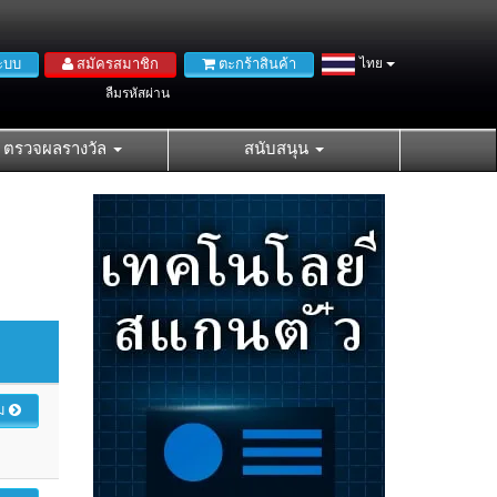
ระบบ
สมัครสมาชิก
ตะกร้าสินค้า
ไทย
ลืมรหัสผ่าน
ตรวจผลรางวัล
สนับสนุน
กม