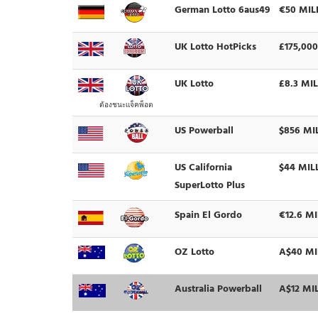
German Lotto 6aus49
€50 MIL
UK Lotto HotPicks
£175,000
UK Lotto
£8.3 MI
ต้องชนะแจ็คพ็อต
US Powerball
$856 MI
US California
$44 MIL
SuperLotto Plus
Spain El Gordo
€12.6 M
OZ Lotto
A$40 MI
Australia Powerball
A$12 MI