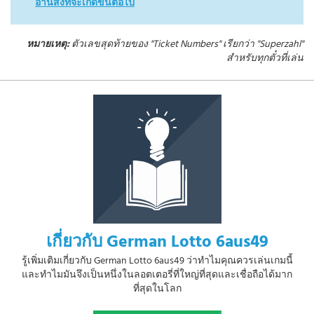
อ่านสิ่งที่จะเกิดขึ้นต่อไป
หมายเหตุ:
ตัวเลขสุดท้ายของ "Ticket Numbers" เรียกว่า "Superzahl"
สำหรับทุกตั๋วที่เล่น
เกี่ยวกับ German Lotto 6aus49
รู้เพิ่มเติมเกี่ยวกับ German Lotto 6aus49 ว่าทำไมคุณควรเล่นเกมนี้
และทำไมมันจึงเป็นหนึ่งในลอตเตอรี่ที่ใหญ่ที่สุดและเชื่อถือได้มาก
ที่สุดในโลก