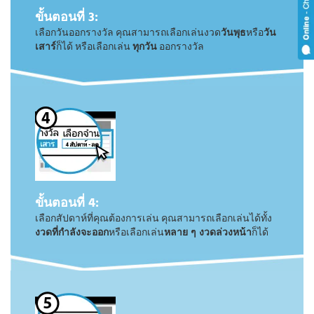
ขั้นตอนที่ 3:
เลือกวันออกรางวัล คุณสามารถเลือกเล่นงวด
วันพุธ
หรือ
วัน
เสาร์
ก็ได้ หรือเลือกเล่น
ทุกวัน
ออกรางวัล
ขั้นตอนที่ 4:
เลือกสัปดาห์ที่คุณต้องการเล่น คุณสามารถเลือกเล่นได้ทั้ง
งวดที่กำลังจะออก
หรือเลือกเล่น
หลาย ๆ งวดล่วงหน้า
ก็ได้