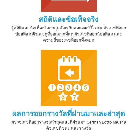
สถิติและข้อเท็จจริง
รู้สถิติและข้อเท็จจริงล่าสุดเกี่ยวกับลอตเตอรี่นี้ เช่น ตัวเลขที่ออก
บ่อยที่สุด ตัวเลขคู่ที่ออกมากที่สุด ตัวเลขที่ออกน้อยที่สุด และ
ความถี่ของเลขที่ออกทั้งหมด
ผลการออกรางวัลที่ผ่านมาและล่าสุด
ตรวจเลขที่ออกรางวัลล่าสุดและที่ผ่านมา German Lotto 6aus49
ตัวเลขที่ชนะ และรางวัล