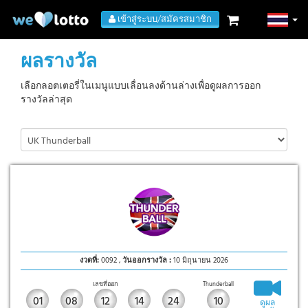
เข้าสู่ระบบ/สมัครสมาชิก
ผลรางวัล
เลือกลอตเตอรี่ในเมนูแบบเลื่อนลงด้านล่างเพื่อดูผลการออก
รางวัลล่าสุด
งวดที่:
0092 ,
วันออกรางวัล :
10 มิถุนายน 2026
เลขที่ออก
Thunderball
01
08
12
14
24
10
ดูผล