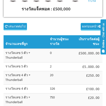
รางวัล
รางวัลแจ็คพอต :
£500,000
เล่นงวดต่อไป
ผลก่อนหน้า
จำนวนผู้ชนะ
เงินรางวัลต่อผู้
จำนวนเลขที่ถูก
รางวัล
ชนะ
รางวัลเลข 5 ตัว +
0
£500,000.00
Thunderball
รางวัลเลข 5 ตัว
2
£5,000.00
รางวัลเลข 4 ตัว +
20
£250.00
Thunderball
รางวัลเลข 4 ตัว
326
£100.00
รางวัลเลข 3 ตัว +
750
£20.00
Thunderball