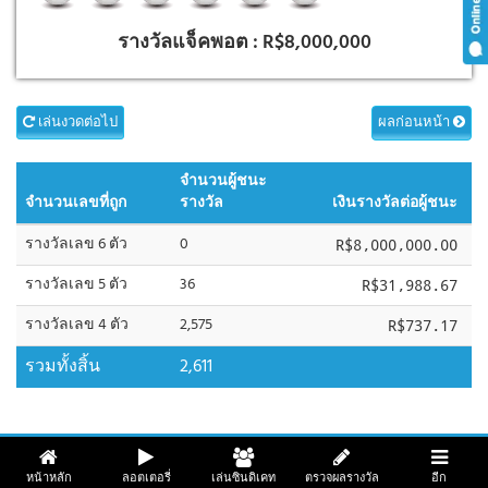
รางวัลแจ็คพอต :
R$8,000,000
เล่นงวดต่อไป
ผลก่อนหน้า
จำนวนผู้ชนะ
จำนวนเลขที่ถูก
รางวัล
เงินรางวัลต่อผู้ชนะ
รางวัลเลข 6 ตัว
0
R$8,000,000.00
รางวัลเลข 5 ตัว
36
R$31,988.67
รางวัลเลข 4 ตัว
2,575
R$737.17
รวมทั้งสิ้น
2,611
หน้าหลัก
ลอตเตอรี่
เล่นซินดิเคท
ตรวจผลรางวัล
อีก