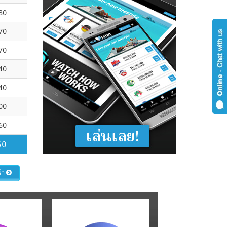
80
70
70
40
40
00
60
50
้า