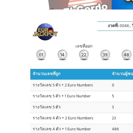
งวดที่:
0046 ,
เลขที่ออก
01
14
22
39
48
จำนวนเลขที่ถูก
จำนวนผู้ชน
รางวัลเลข 5 ตัว + 2 Euro Numbers
0
รางวัลเลข 5 ตัว + 1 Euro Number
5
รางวัลเลข 5 ตัว
3
รางวัลเลข 4 ตัว + 2 Euro Numbers
23
รางวัลเลข 4 ตัว + 1 Euro Number
486