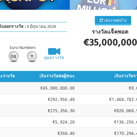
เล่นงวดต่อไป
วันออกรางวัล :
9 มิถุนายน 2026
รางวัลแจ็คพอต
€35,000,00
Euro Numbers
08
11
ดูผลรางวัล
ะรางวัล
เงินรางวัลต่อผู้ชนะ
เงินรางวัลร
€45,000,000.00
€0.
€292,956.40
€1,464,782.
€275,356.30
€826,068.
€5,924.20
€136,256.
€350.40
€170,294.