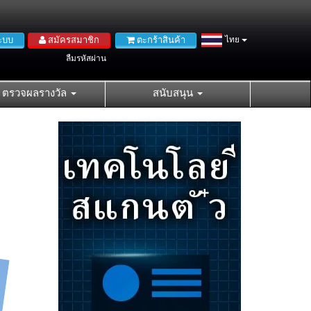
ระบบ
สมัครสมาชิก
ตะกร้าสินค้า
ไทย
ลืมรหัสผ่าน
ตรวจผลรางวัล
สนับสนุน