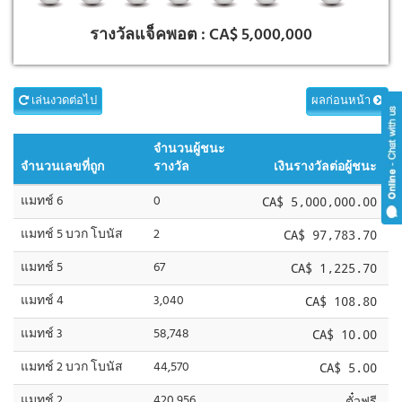
รางวัลแจ็คพอต :
CA$ 5,000,000
เล่นงวดต่อไป
ผลก่อนหน้า
จำนวนผู้ชนะ
จำนวนเลขที่ถูก
รางวัล
เงินรางวัลต่อผู้ชนะ
แมทช์ 6
0
CA$ 5,000,000.00
แมทช์ 5 บวก โบนัส
2
CA$ 97,783.70
แมทช์ 5
67
CA$ 1,225.70
แมทช์ 4
3,040
CA$ 108.80
แมทช์ 3
58,748
CA$ 10.00
แมทช์ 2 บวก โบนัส
44,570
CA$ 5.00
แมทช์ 2
420,956
ตั๋วฟรี