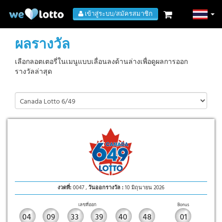
เข้าสู่ระบบ/สมัครสมาชิก
ผลรางวัล
เลือกลอตเตอรี่ในเมนูแบบเลื่อนลงด้านล่างเพื่อดูผลการออก
รางวัลล่าสุด
งวดที่:
0047 ,
วันออกรางวัล :
10 มิถุนายน 2026
เลขที่ออก
Bonus
04
09
33
39
40
48
01