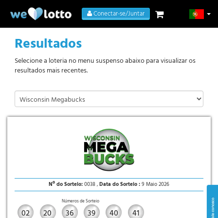
Conectar-se/Juntar
Resultados
Selecione a loteria no menu suspenso abaixo para visualizar os
resultados mais recentes.
Nº do Sorteio:
0038 ,
Data do Sorteio :
9 Maio 2026
Números de Sorteio
02
20
36
39
40
41