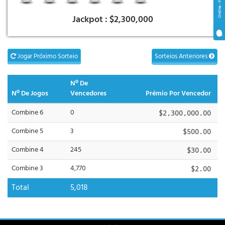
Jackpot :
$2,300,000
Jogar Próximo Sorteio
Sorteios Anteriores
Nº De
Nº De Jogos
Vencedores
Prémio Por Vencedor
Combine 6
0
$2,300,000.00
Combine 5
3
$500.00
Combine 4
245
$30.00
Combine 3
4,770
$2.00
Total
5,018