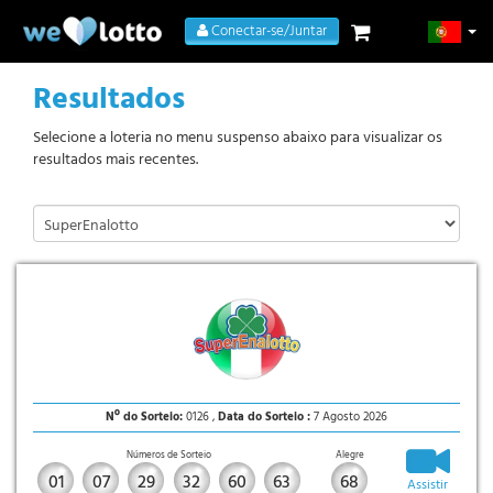
Conectar-se/Juntar
Resultados
Selecione a loteria no menu suspenso abaixo para visualizar os
resultados mais recentes.
Nº do Sorteio:
0126 ,
Data do Sorteio :
7 Agosto 2026
Números de Sorteio
Alegre
01
07
29
32
60
63
68
Assistir