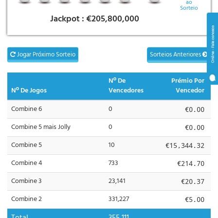
ao
Sorteio
Jackpot :
€205,800,000
Jogar Próximo Sorteio
Sorteios Anteriores
Nº De
Prémio Por
Nº De Jogos
Vencedores
Vencedor
Combine 6
0
€0.00
Combine 5 mais Jolly
0
€0.00
Combine 5
10
€15,344.32
Combine 4
733
€214.70
Combine 3
23,141
€20.37
Combine 2
331,227
€5.00