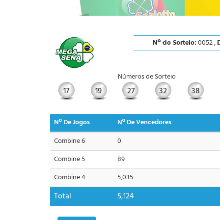
Nº do Sorteio:
0052 ,
D
Números de Sorteio
17
19
27
32
38
Nº De Jogos
Nº De Vencedores
Combine 6
0
Combine 5
89
Combine 4
5,035
Total
5,124