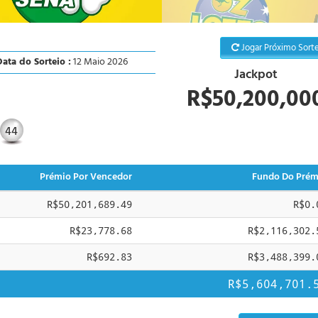
Jogar Próximo Sorte
ata do Sorteio :
12 Maio 2026
Jackpot
R$50,200,00
44
Prémio Por Vencedor
Fundo Do Prém
R$50,201,689.49
R$0.
R$23,778.68
R$2,116,302.
R$692.83
R$3,488,399.
R$5,604,701.