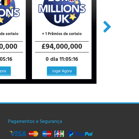
de sorteio
+ 1 Prêmios de sorteio
0,000
£94,000,000
€1,100,0
:05:15
0 dia 11:05:15
0 dia 11:35
gora
Jogar Agora
Jogar Agora
Pagamentos e Segurança