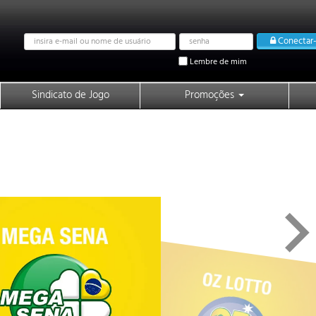
Email
Password
Conectar-
address
Lembre de mim
Sindicato de Jogo
Promoções