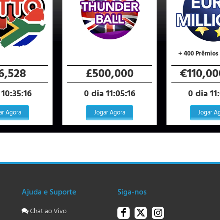
+ 400 Prêmios 
6,528
£500,000
€110,00
 10:35:15
0 dia 11:05:15
0 dia 11
ar Agora
Jogar Agora
Jogar A
Ajuda e Suporte
Siga-nos
Chat ao Vivo