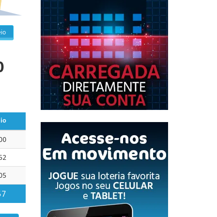
io
0
io
00
52
05
57