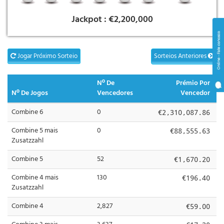
Jackpot :
€2,200,000
Jogar Próximo Sorteio
Sorteios Anteriores
Nº De
Prémio Por
Nº De Jogos
Vencedores
Vencedor
Combine 6
0
€2,310,087.86
Combine 5 mais
0
€88,555.63
Zusatzzahl
Combine 5
52
€1,670.20
Combine 4 mais
130
€196.40
Zusatzzahl
Combine 4
2,827
€59.00