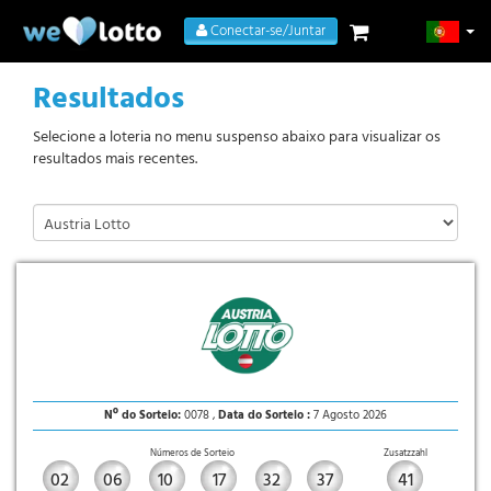
Conectar-se/Juntar
Resultados
Selecione a loteria no menu suspenso abaixo para visualizar os
resultados mais recentes.
Nº do Sorteio:
0078 ,
Data do Sorteio :
7 Agosto 2026
Números de Sorteio
Zusatzzahl
02
06
10
17
32
37
41