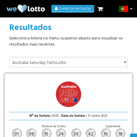
Conectar-se/Juntar
Resultados
Selecione a loteria no menu suspenso abaixo para visualizar os
resultados mais recentes.
Nº do Sorteio:
0025 ,
Data do Sorteio :
21 Junho 2025
Números de Sorteio
Suplementar
01
06
10
24
30
42
16
18