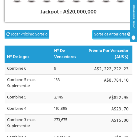
Jackpot :
A$20,000,000
Jogar Próximo Sorteio
Sorteios Anteriores
Nº De
Prémio Por Vencedor
Nº De Jogos
Vencedores
(AUS $)
Combine 6
9
A$2,222,222.23
Combine 5 mais
133
A$8,784.10
Suplementar
Combine 5
2,149
A$822.95
Combine 4
110,898
A$23.70
Combine 3 mais
273,675
A$15.00
Suplementar