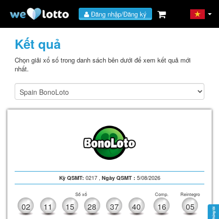
Đăng nhập/Đăng ký
Kết quả
Chọn giải xổ số trong danh sách bên dưới để xem kết quả mới
nhất.
0217 ,
5/08/2026
Kỳ QSMT:
Ngày QSMT :
Số xổ
Comp.
Reintegro
02
11
15
28
37
40
16
05