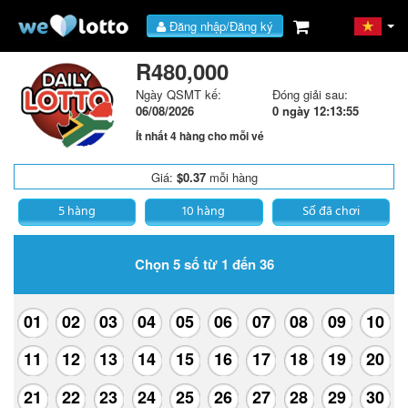
Đăng nhập/Đăng ký
€25,460
Ngày QSMT kế:
Đóng giải sau:
06/08/2026
0 ngày 12:13:54
Ít nhất 4 hàng cho mỗi vé
Giá:
$0.37
mỗi hàng
5 hàng
10 hàng
Số đã chơi
Chọn 5 số từ 1 đến 36
01
02
03
04
05
06
07
08
09
10
11
12
13
14
15
16
17
18
19
20
21
22
23
24
25
26
27
28
29
30