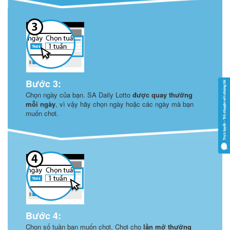
Bước 3:
Chọn ngày của bạn. SA Daily Lotto
được quay thưởng
mỗi ngày
, vì vậy hãy chọn ngày hoặc các ngày mà bạn
muốn chơi.
Bước 4:
Chọn số tuần bạn muốn chơi. Chơi cho
lần mở thưởng