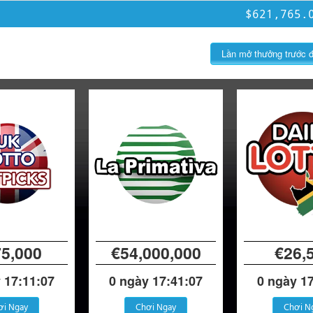
$621,765.
Lần mở thưởng trước 
5,000
€54,000,000
€26,
 17:11:07
0 ngày 17:41:07
0 ngày 1
ơi Ngay
Chơi Ngay
Chơi N