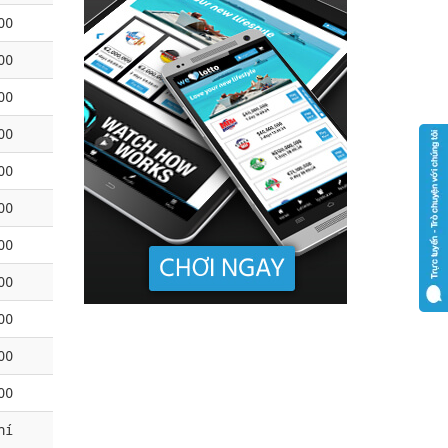
00
00
00
00
00
00
00
00
00
00
00
hí