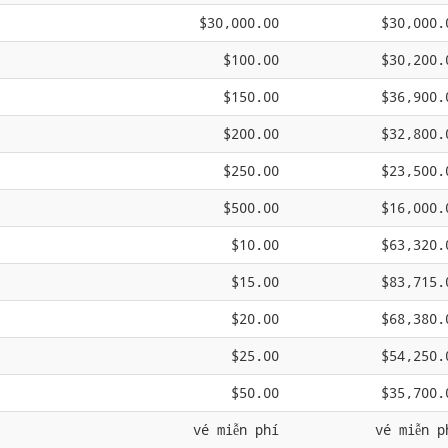
$30,000.00
$30,000.
$100.00
$30,200.
$150.00
$36,900.
$200.00
$32,800.
$250.00
$23,500.
$500.00
$16,000.
$10.00
$63,320.
$15.00
$83,715.
$20.00
$68,380.
$25.00
$54,250.
$50.00
$35,700.
vé miễn phí
vé miễn p