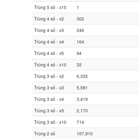
Trùng 5 số - x10
1
Trùng 4 số - x2
302
Trùng 4 số - x3
246
Trùng 4 số - x4
164
Trùng 4 số - x5
94
Trùng 4 số - x10
32
Trùng 3 số - x2
6,332
Trùng 3 số - x3
5,581
Trùng 3 số - x4
3,419
Trùng 3 số - x5
2,170
Trùng 3 số - x10
714
Trùng 2 số
157,910