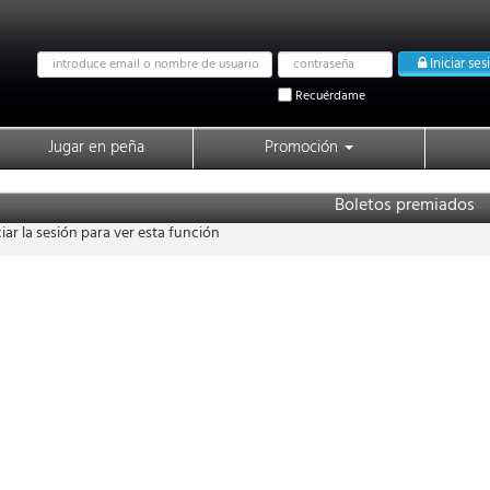
Email
Password
Iniciar ses
address
Recuérdame
Jugar en peña
Promoción
Boletos premiados
iar la sesión para ver esta función