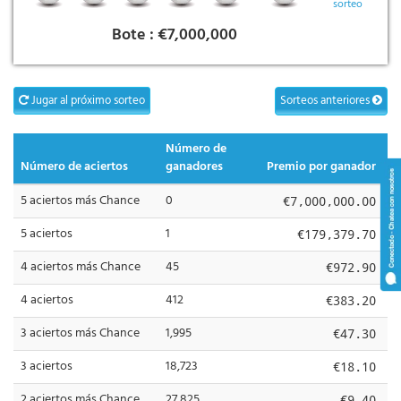
sorteo
Bote :
€7,000,000
Jugar al próximo sorteo
Sorteos anteriores
Número de
Número de aciertos
ganadores
Premio por ganador
5 aciertos más Chance
0
€7,000,000.00
5 aciertos
1
€179,379.70
4 aciertos más Chance
45
€972.90
4 aciertos
412
€383.20
3 aciertos más Chance
1,995
€47.30
3 aciertos
18,723
€18.10
2 aciertos más Chance
27,825
€9.40