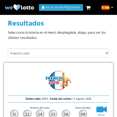
Iniciar sesión/Registrarse
Resultados
Selecciona la lotería en el menú desplegable, abajo, para ver los
últimos resultados.
Sorteo núm:
0093 ,
Fecha del sorteo :
5 Agosto 2026
Números del sorteo
Chance Number
12
22
24
33
38
09
Mirar