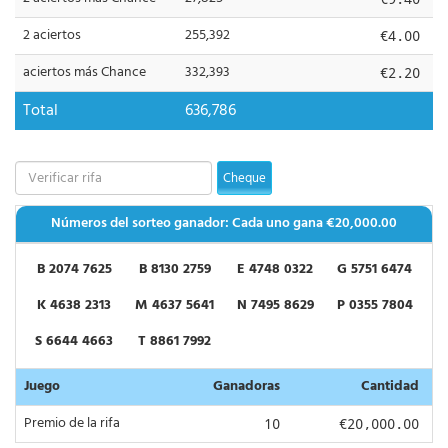
2 aciertos
255,392
€4.00
aciertos más Chance
332,393
€2.20
Total
636,786
Cheque
Números del sorteo ganador: Cada uno gana
€20,000.00
B 2074 7625
B 8130 2759
E 4748 0322
G 5751 6474
K 4638 2313
M 4637 5641
N 7495 8629
P 0355 7804
S 6644 4663
T 8861 7992
Juego
Ganadoras
Cantidad
Premio de la rifa
10
€20,000.00