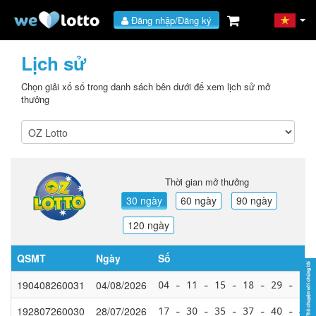
Đăng nhập/Đăng ký
Lịch sử
Chọn giải xổ số trong danh sách bên dưới để xem lịch sử mở
thưởng
Thời gian mở thưởng
30 ngày
60 ngày
90 ngày
120 ngày
QSMT
Ngày
Số
190408260031
04/08/2026
04 - 11 - 15 - 18 - 29 - 35 
192807260030
28/07/2026
17 - 30 - 35 - 37 - 40 - 42 