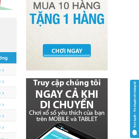
ưởng
 >
 >
 >
 >
 >
 >
 >