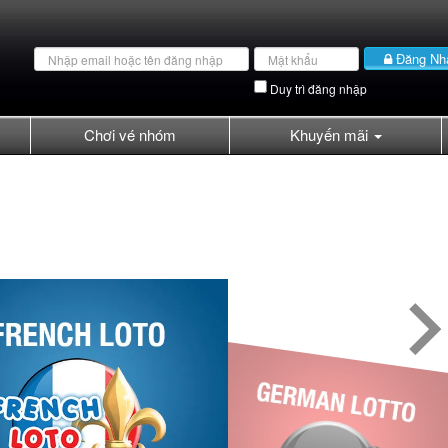
Email
Password
Đăng Nh
address
Duy trì đăng nhập
Chơi vé nhóm
Khuyến mãi