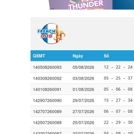
QSMT
Ngày
Số
140508260093
05/08/2026
12 - 22 - 24
140308260092
03/08/2026
05 - 25 - 37
140108260091
01/08/2026
05 - 06 - 08
142907260090
29/07/2026
15 - 27 - 34
142707260089
27/07/2026
06 - 07 - 08
142507260088
25/07/2026
22 - 29 - 30
142207260087
22/07/2026
04 - 09 - 10