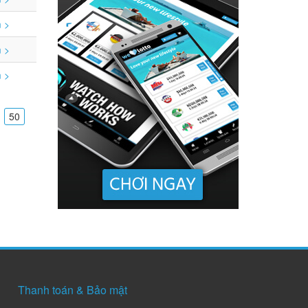
 >
 >
 >
50
Thanh toán & Bảo mật