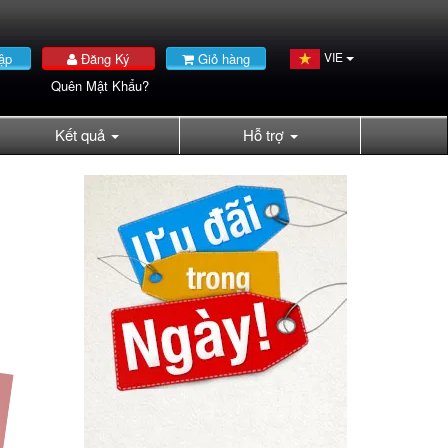
VIE
ập
Đăng Ký
Giỏ hàng
Quên Mật Khẩu?
Kết quả
Hỗ trợ