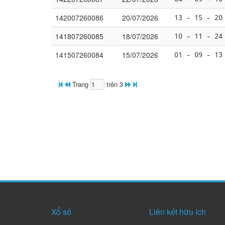
142007260086
20/07/2026
13 - 15 - 20
141807260085
18/07/2026
10 - 11 - 24
141507260084
15/07/2026
01 - 09 - 13
Trang
trên 3
Xổ số
Liên kết hữu ích