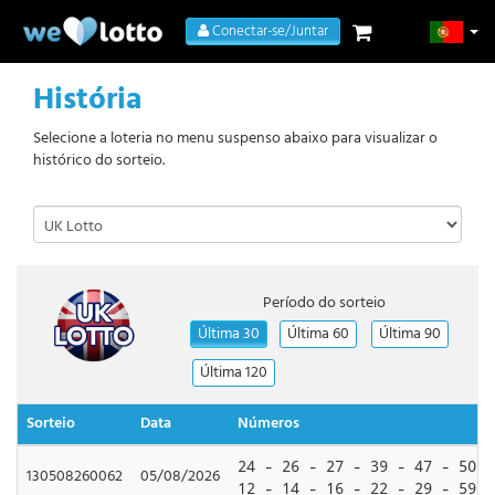
Conectar-se/Juntar
História
Selecione a loteria no menu suspenso abaixo para visualizar o
histórico do sorteio.
Período do sorteio
Última 30
Última 60
Última 90
Última 120
Sorteio
Data
Números
24 - 26 - 27 - 39 - 47 - 50
130508260062
05/08/2026
12 - 14 - 16 - 22 - 29 - 59