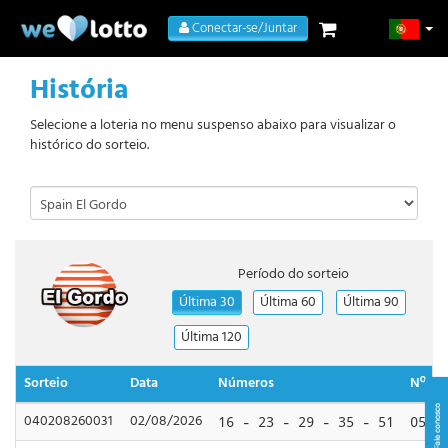
Conectar-se/Juntar
História
Selecione a loteria no menu suspenso abaixo para visualizar o
histórico do sorteio.
Período do sorteio
Última 30
Última 60
Última 90
Última 120
Sorteio
Data
Números
Nº do
040208260031
02/08/2026
16 - 23 - 29 - 35 - 51
05