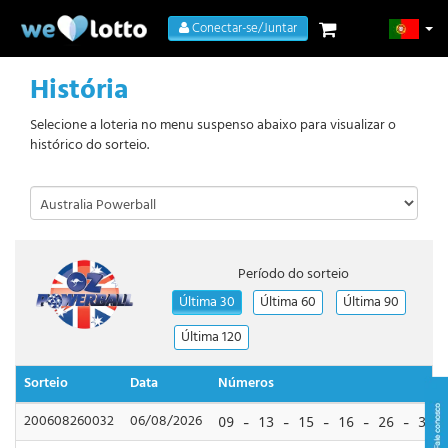
Conectar-se/Juntar
História
Selecione a loteria no menu suspenso abaixo para visualizar o
histórico do sorteio.
Período do sorteio
Última 30
Última 60
Última 90
Última 120
Sorteio
Data
Números
200608260032
06/08/2026
09 - 13 - 15 - 16 - 26 - 30 