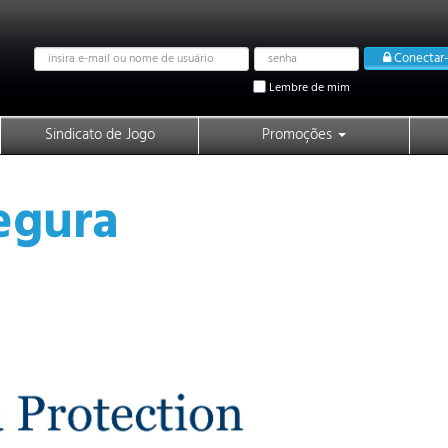
Email
Password
Conectar-
address
Lembre de mim
Sindicato de Jogo
Promoções
Segura