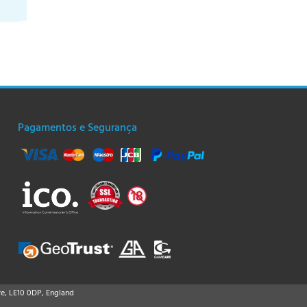
Pagamentos e Segurança
re, LE10 0DP, England