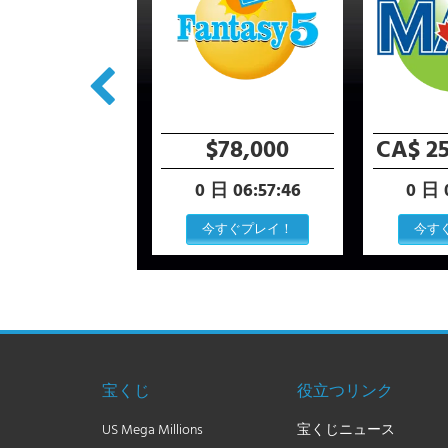
0,000,000
$78,000
CA$ 25
 日 06:27:45
0 日 06:57:45
0 日 
今すぐプレイ！
今すぐプレイ！
今す
宝くじ
役立つリンク
US Mega Millions
宝くじニュース