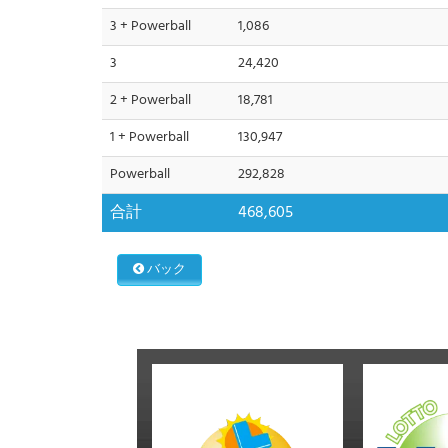
3 + Powerball
1,086
3
24,420
2 + Powerball
18,781
1 + Powerball
130,947
Powerball
292,828
合計
468,605
バック