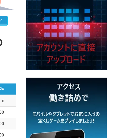
イ
0
2x
x
00
00
00