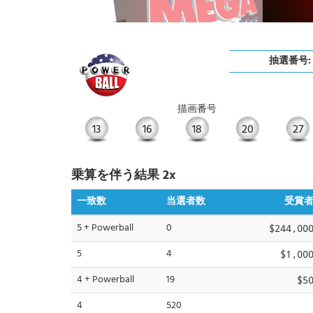
抽選番号:
描画番号
13
16
18
20
27
乗算を伴う結果 2x
一致数
当選者数
受賞
5 + Powerball
0
$244,00
5
4
$1,00
4 + Powerball
19
$5
4
520