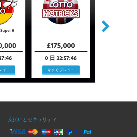
 Super 6
+ Magic Square
0,000
£175,000
TBC
27:45
0 日 22:57:45
0 日 23:27:
レイ！
今すぐプレイ！
今すぐプレイ
支払いとセキュリティ