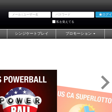
Email
Password
ログイ
address
私を覚えてる
シンジケートプレイ
プロモーション