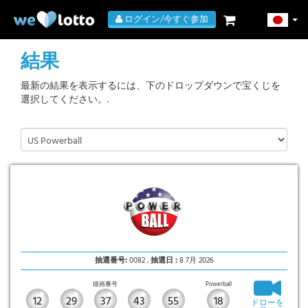
ログイン/今すぐ参加
結果
最新の結果を表示するには、下のドロップダウンで宝くじを
選択してください。.
抽選番号:
0082 ,
抽選日 :
8 7月 2026
描画番号
Powerball
12
29
37
43
55
18
ドローを