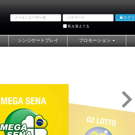
Email
Password
ログイ
address
私を覚えてる
シンジケートプレイ
プロモーション