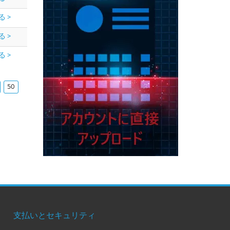
る >
る >
る >
50
支払いとセキュリティ