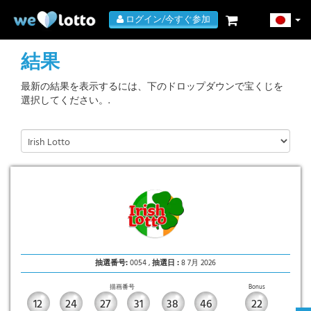
ログイン/今すぐ参加
結果
最新の結果を表示するには、下のドロップダウンで宝くじを
選択してください。.
抽選番号:
0054 ,
抽選日 :
8 7月 2026
描画番号
Bonus
12
24
27
31
38
46
22