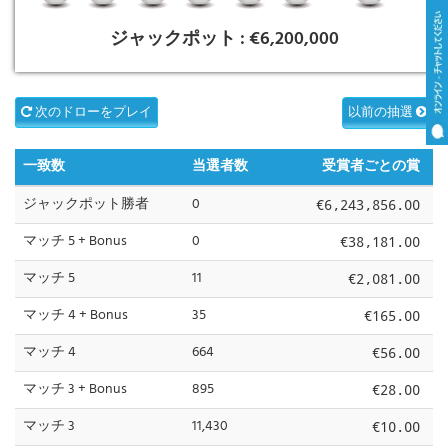
ジャックポット :
€6,200,000
次のドローをプレイ
以前の抽選
一致数
当選者数
受賞者ごとの賞
ジャックポット勝者
0
€6,243,856.00
マッチ 5 + Bonus
0
€38,181.00
マッチ 5
11
€2,081.00
マッチ 4 + Bonus
35
€165.00
マッチ 4
664
€56.00
マッチ 3 + Bonus
895
€28.00
マッチ 3
11,430
€10.00