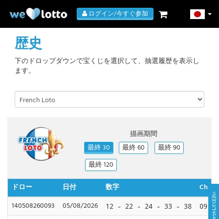
ログイン/今すぐ参加
歴史
下のドロップダウンで宝くじを選択して、抽選履歴を表示し
ます。
描画期間
最終 30
最終 60
最終 90
最終 120
ドロー
日付
数字
Chanc
140508260093
05/08/2026
12 - 22 - 24 - 33 - 38
09