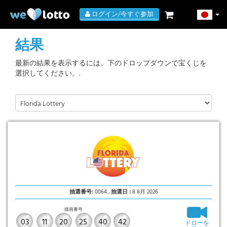
ログイン/今すぐ参加
結果
最新の結果を表示するには、下のドロップダウンで宝くじを
選択してください。.
抽選番号:
0064 ,
抽選日 :
8 8月 2026
描画番号
03
11
20
25
40
42
ドローを