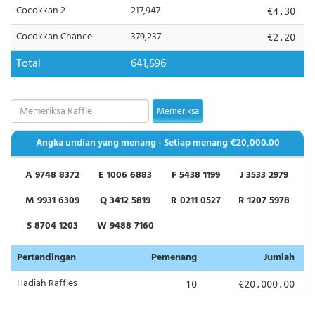
Cocokkan 2
217,947
€4.30
Cocokkan Chance
379,237
€2.20
Total
641,596
Memeriksa
Angka undian yang menang - Setiap menang
€20,000.00
A 9748 8372
E 1006 6883
F 5438 1199
J 3533 2979
M 9931 6309
Q 3412 5819
R 0211 0527
R 1207 5978
S 8704 1203
W 9488 7160
Pertandingan
Pemenang
Jumlah
Hadiah Raffles
10
€20,000.00