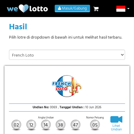
Masuk/Gabung
Hasil
Pilih lotre di dropdown di bawah ini untuk melihat hasil terbaru.
Undian No:
0069 ,
Tanggal Undian :
10 Jun 2026
Angka Undian
Nomor Peluang
02
12
14
38
47
05
Lihat
Undian