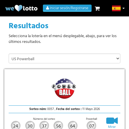
Iniciar sesión/Registrarse
Resultados
Selecciona la lotería en el menú desplegable, abajo, para ver los
últimos resultados.
Sorteo núm:
0057 ,
Fecha del sorteo :
11 Mayo 2026
Números del sorteo
Powerball
24
30
37
56
64
07
Mirar