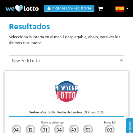
Iniciar sesión/Registrarse
Resultados
Selecciona la lotería en el menú desplegable, abajo, para ver los
últimos resultados.
Sorteo núm:
0006 ,
Fecha del sorteo :
21 Enero 2026
Números del sorteo
Bonus Ball
04
12
31
34
43
55
02