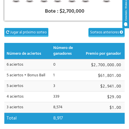
Bote :
$2,700,000
Jugar al próximo sorteo
Sorteos anteriores
Número de
Número de aciertos
ganadores
Premio por ganador
6 aciertos
0
$2,700,000.00
5 aciertos + Bonus Ball
1
$61,801.00
5 aciertos
3
$2,941.00
4 aciertos
339
$29.00
3 aciertos
8,574
$1.00
Total
8,917