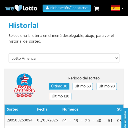
Iniciar sesión/Registrarse
Historial
Selecciona la lotería en el menú desplegable, abajo, para ver el
historial del sorteo.
Periodo del sorteo
Último 30
Último 60
Último 90
Último 120
Sorteo
Fecha
Números
Star B
290508260094
05/08/2026
01 - 19 - 20 - 40 - 51
05