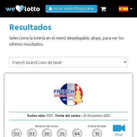
Iniciar sesión/Registrarse
Resultados
Selecciona la lotería en el menú desplegable, abajo, para ver los
últimos resultados.
Sorteo núm:
0001 ,
Fecha del sorteo :
25 Diciembre 2025
Números del sorteo
Chance Number
02
03
30
35
44
10
Mirar