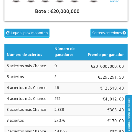
sorteo
Bote :
€20,000,000
Jugar al próximo sorteo
Sorteos anteriores
Número de
Número de aciertos
ganadores
Premio por ganador
5 aciertos más Chance
0
€20,000,000.00
5 aciertos
3
€329,291.50
4 aciertos más Chance
48
€12,519.40
4 aciertos más Chance
575
€4,012.60
3 aciertos más Chance
2,838
€363.40
3 aciertos
27,376
€170.00
2 aciertos más Chance
44,065
€87.50