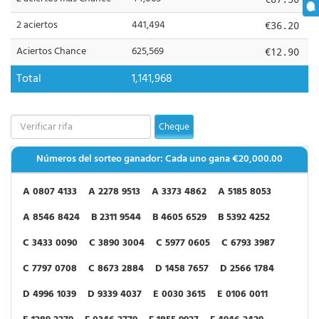
2 aciertos
441,494
€36.20
Aciertos Chance
625,569
€12.90
Total
1,141,968
Cheque
Números del sorteo ganador: Cada uno gana
€20,000.00
A 0807 4133
A 2278 9513
A 3373 4862
A 5185 8053
A 8546 8424
B 2311 9544
B 4605 6529
B 5392 4252
C 3433 0090
C 3890 3004
C 5977 0605
C 6793 3987
C 7797 0708
C 8673 2884
D 1458 7657
D 2566 1784
D 4996 1039
D 9339 4037
E 0030 3615
E 0106 0011