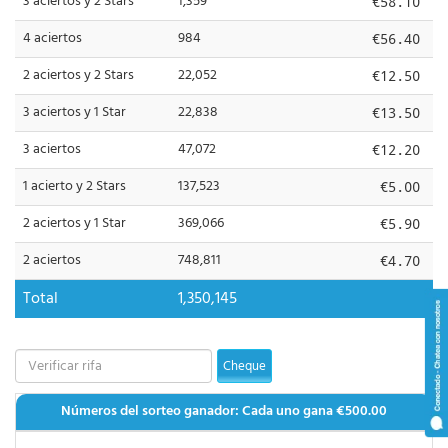
3 aciertos y 2 Stars
1,359
€58.10
4 aciertos
984
€56.40
2 aciertos y 2 Stars
22,052
€12.50
3 aciertos y 1 Star
22,838
€13.50
3 aciertos
47,072
€12.20
1 acierto y 2 Stars
137,523
€5.00
2 aciertos y 1 Star
369,066
€5.90
2 aciertos
748,811
€4.70
Total
1,350,145
Cheque
Números del sorteo ganador: Cada uno gana
€500.00