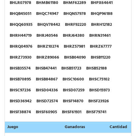
BHLR07978
BHMB61180
BHMF62289
BHPX64641
BHQB45051
BHQC74947
BHQN57978
BHQP96188
BHQQ60935
BHQV78442
BHRF92220
BHRH12182
BHRH44719
BHRJ40546
BHRJ64380
BHRN31461
BHRQ04976
BHRZ10274
BHRZ57981
BHRZ67777
BHRZ73930
BHRZ89066
BHSB04090
BHSB11220
BHSB35574
BHSB47441
BHSB51723
BHSB52188
BHSB70895
BHSB84867
BHSC10600
BHSC75102
BHSC97236
BHSD04336
BHSD07259
BHSD15973
BHSD36942
BHSD72574
BHSF14870
BHSF23926
BHSF38874
BHSF60905
BHSF61931
BHSF79741
BHSG01985
BHSG21927
BHSG38425
BHSG58446
Juego
Ganadoras
Cantidad
BHSG62974
BHSG67131
BHSG80612
BHSG87404