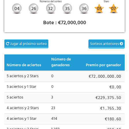
Números del sorteo
Stars
04
26
32
35
36
05
07
Bote :
€72,000,000
Jugar al próximo sorteo
Sorteos anteriores
Número de
Número de aciertos
ganadores
Premio por ganador
5 aciertos y 2 Stars
0
€72,000,000.00
5 aciertos y 1 Star
0
€0.00
5 aciertos
3
€229,375.50
4 aciertos y 2 Stars
23
€1,765.30
4 aciertos y 1 Star
414
€180.60