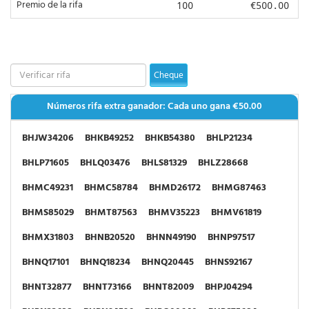
Premio de la rifa
100
€500.00
BHSH05674
BHSH14969
BHSH37006
BHSH49511
BHSH50270
BHSH52379
BHSH72503
BHSH78117
BHSH88140
BHSH97638
BHSJ00135
BHSJ00341
Cheque
BHSJ10125
BHSJ28534
BHSJ36828
BHSJ41937
Números rifa extra ganador: Cada uno gana
€50.00
BHSJ48608
BHSJ69908
BHSJ83938
BHSK01522
BHJW34206
BHKB49252
BHKB54380
BHLP21234
BHSK11598
BHSK15147
BHSK36369
BHSK51404
BHLP71605
BHLQ03476
BHLS81329
BHLZ28668
BHSK73376
BHSL13749
BHSL41832
BHSL45505
BHMC49231
BHMC58784
BHMD26172
BHMG87463
BHSL55856
BHSL80756
BHSM14305
BHSM21105
BHMS85029
BHMT87563
BHMV35223
BHMV61819
BHSM67356
BHSN11662
BHSN32608
BHSN34193
BHMX31803
BHNB20520
BHNN49190
BHNP97517
BHSN39200
BHSN47361
BHSN51403
BHSN59040
BHNQ17101
BHNQ18234
BHNQ20445
BHNS92167
BHSN61770
BHSN88625
BHSN89129
BHSP01202
BHNT32877
BHNT73166
BHNT82009
BHPJ04294
BHSP12618
BHSP31906
BHSP32405
BZZZ89590