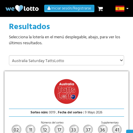
Iniciar sesión/Registrarse
Resultados
Selecciona la lotería en el menú desplegable, abajo, para ver los
últimos resultados.
Sorteo núm:
0019 ,
Fecha del sorteo :
9 Mayo 2026
Números del sorteo
Supplementary
02
11
12
17
33
37
36
41