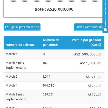
Bote :
A$20,000,000
Jugar al próximo sorteo
Sorteos anteriores
Número de
Premio por ganador
Número de aciertos
ganadores
(AUS $)
Match 6
8
A$2,500,000.00
Match 5 más
107
A$11,061.40
Suplementario
Match 5
1,944
A$921.65
Match 4
104,086
A$25.55
Match 3 más
239,021
A$17.40
Suplementario