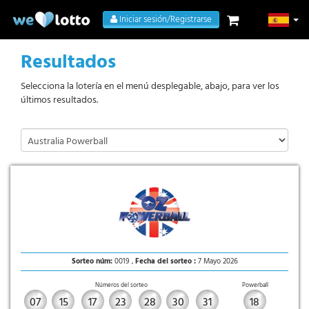
Iniciar sesión/Registrarse
Resultados
Selecciona la lotería en el menú desplegable, abajo, para ver los
últimos resultados.
Sorteo núm:
0019 ,
Fecha del sorteo :
7 Mayo 2026
Números del sorteo
Powerball
07
15
17
23
28
30
31
18