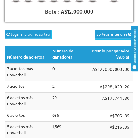
Bote :
A$12,000,000
Jugar al próximo sorteo
Sorteos anteriores
Número de
Premio por ganador
Número de aciertos
ganadores
(AUS $)
7 aciertos más
0
A$12,000,000.00
Powerball
7 aciertos
2
A$208,029.20
6 aciertos más
29
A$17,744.80
Powerball
6 aciertos
636
A$705.85
5 aciertos más
1,569
A$216.35
Powerball