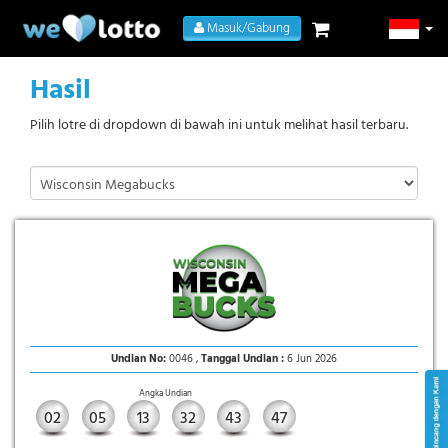
Masuk/Gabung
Hasil
Pilih lotre di dropdown di bawah ini untuk melihat hasil terbaru.
Undian No:
0046 ,
Tanggal Undian :
6 Jun 2026
Angka Undian
02
05
13
32
43
47