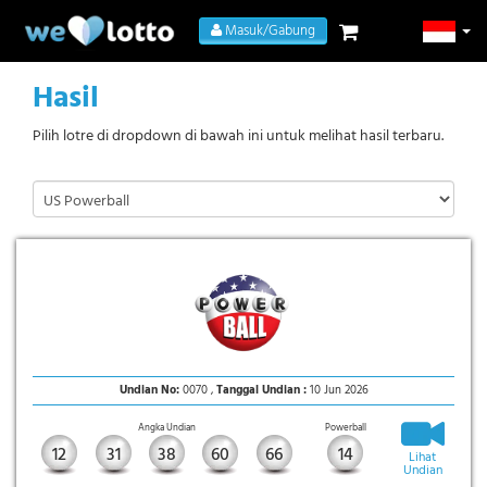
Masuk/Gabung
Hasil
Pilih lotre di dropdown di bawah ini untuk melihat hasil terbaru.
Undian No:
0070 ,
Tanggal Undian :
10 Jun 2026
Angka Undian
Powerball
12
31
38
60
66
14
Lihat
Undian