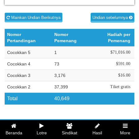
Mainkan Undian Berikutnya
Undian sebelumnya
Nomor
Nomor
Hadiah per
Pertandingan
Pemenang
Pemenang
Cocokkan 5
1
$71,016.00
Cocokkan 4
73
$591.00
Cocokkan 3
3,176
$16.00
Cocokkan 2
37,399
Tiket gratis
Total
40,649
Beranda
Lotre
Sindikat
Hasil
More