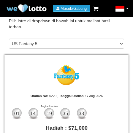
Hasil
Masuk/Gabung
Pilih lotre di dropdown di bawah ini untuk melihat hasil
terbaru.
Undian No:
0220 ,
Tanggal Undian :
7 Aug 2026
Angka Undian
01
14
19
35
38
Hadiah :
$71,000