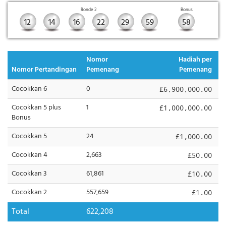
Ronde 2
Bonus
12
14
16
22
29
59
58
Nomor
Hadiah per
Nomor Pertandingan
Pemenang
Pemenang
Cocokkan 6
0
£6,900,000.00
Cocokkan 5 plus
1
£1,000,000.00
Bonus
Cocokkan 5
24
£1,000.00
Cocokkan 4
2,663
£50.00
Cocokkan 3
61,861
£10.00
Cocokkan 2
557,659
£1.00
Total
622,208