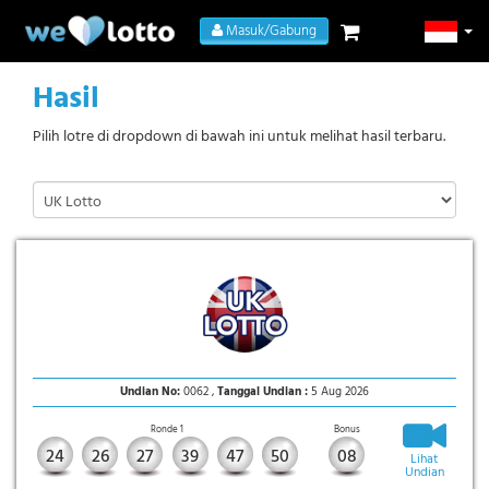
Masuk/Gabung
Hasil
Pilih lotre di dropdown di bawah ini untuk melihat hasil terbaru.
Undian No:
0062 ,
Tanggal Undian :
5 Aug 2026
Ronde 1
Bonus
24
26
27
39
47
50
08
Lihat
Undian